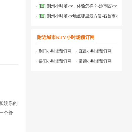
tv预订
[图]
荆州小时场ktv，体验怎样？-沙市区ktv
预订
[图]
荆州小时场ktv地点哪里最方便-石首市k
tv预订
附近城市KTV小时场预订网
荆门小时场预订网
宜昌小时场预订网
岳阳小时场预订网
常德小时场预订网
和娱乐的
一个舒