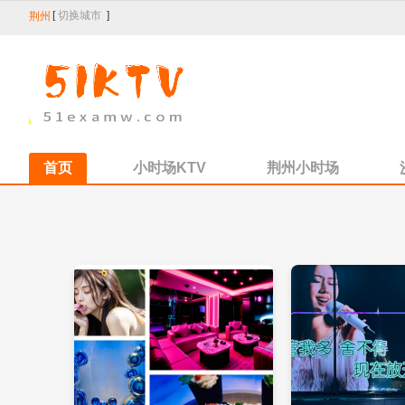
[
切换城市
]
荆州
首页
小时场KTV
荆州小时场