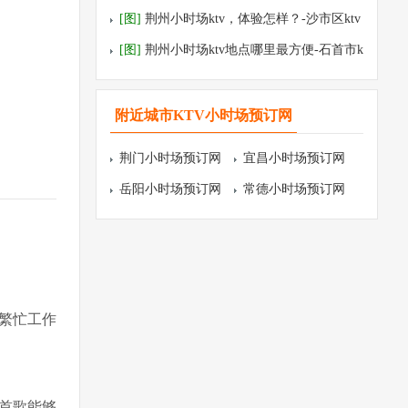
tv预订
[图]
荆州小时场ktv，体验怎样？-沙市区ktv
预订
[图]
荆州小时场ktv地点哪里最方便-石首市k
tv预订
附近城市KTV小时场预订网
荆门小时场预订网
宜昌小时场预订网
岳阳小时场预订网
常德小时场预订网
繁忙工作
首歌能够