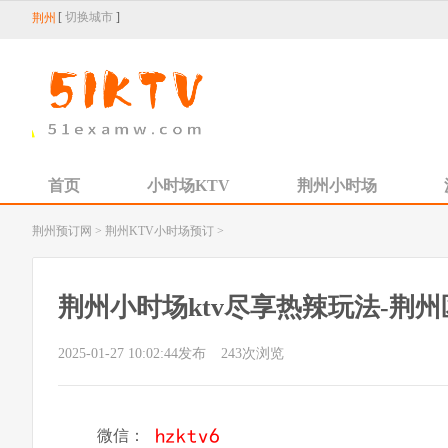
[
切换城市
]
荆州
首页
小时场KTV
荆州小时场
荆州预订网
>
荆州KTV小时场预订
>
荆州小时场ktv尽享热辣玩法-荆州区
2025-01-27 10:02:44发布
243
次浏览
微信：