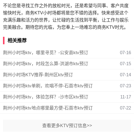
不论您是寻找工作之外的放松时光，还是希望与同事、客户共度
愉快时光，商务KTV小时场都将是您不错的选择。快来感受这个
充满乐趣和活力的世界，让忙碌的生活找到平衡，让工作与娱乐
完美融合。期待您的光临，为您奉上一场难忘的商务KTV时光。
相关推荐
荆州小时场ktv，哪里寻觅？-公安县ktv预订
07-16
荆州小时场ktv，时段怎么算-洪湖市ktv预订
07-15
荆州小时场KTV推荐-荆州区ktv预订
07-14
荆州小时场ktv单刷，欢唱不停-石首市ktv预订
07-23
荆州小时场ktv，体验怎样？-沙市区ktv预订
11-17
荆州小时场ktv地点哪里最方便-石首市ktv预订
07-22
查看更多KTV预订信息>>