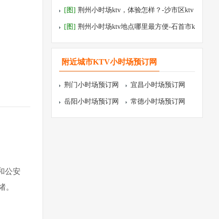
tv预订
[图]
荆州小时场ktv，体验怎样？-沙市区ktv
预订
[图]
荆州小时场ktv地点哪里最方便-石首市k
tv预订
附近城市KTV小时场预订网
荆门小时场预订网
宜昌小时场预订网
岳阳小时场预订网
常德小时场预订网
和公安
绪。