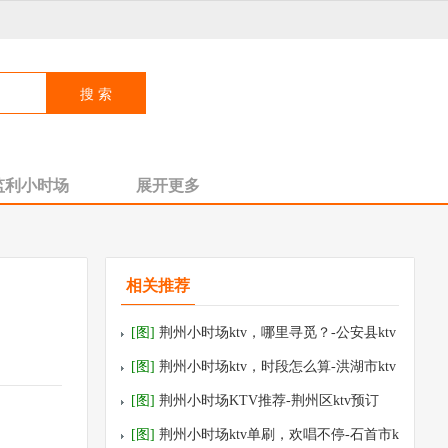
监利小时场
展开更多
相关推荐
[图]
荆州小时场ktv，哪里寻觅？-公安县ktv
预订
[图]
荆州小时场ktv，时段怎么算-洪湖市ktv
预订
[图]
荆州小时场KTV推荐-荆州区ktv预订
[图]
荆州小时场ktv单刷，欢唱不停-石首市k